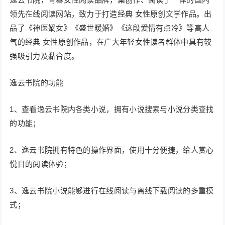
领先在线阅读网站，致力于打造经典 女性原创文学作品。出
品了《神医嫡女》《盛世暖婚》《这段爱情有点冷》等高人
气的经典 女性原创作品，在广大年轻女性读者群体中具有较
强吸引力及黏合度。
逸云书院的功能
1、查看逸云书院内各类小说，拥有小说搜索与小说分类查找
的功能；
2、逸云书院拥有特色的操作界面，使用十分便捷，给人赏心
悦目的阅读体验；
3、逸云书院小说能够进行在线阅读与离线下载阅读的多重模
式；