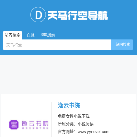
站内搜索
百度
360搜索
站内搜索
逸云书院
免费女性小说下载
所属分类：小说阅读
官方网址：www.yynovel.com