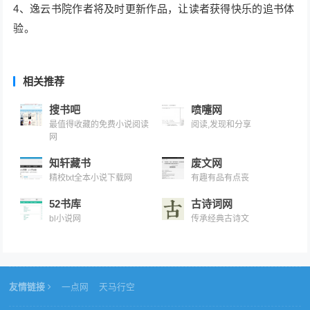
4、逸云书院作者将及时更新作品，让读者获得快乐的追书体
验。
相关推荐
搜书吧
喷嚏网
最值得收藏的免费小说阅读
阅读,发现和分享
网
知轩藏书
废文网
精校txt全本小说下载网
有趣有品有点丧
52书库
古诗词网
bl小说网
传承经典古诗文
友情链接
一点网
天马行空