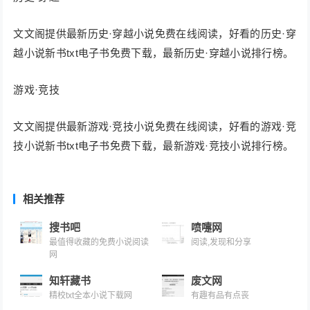
文文阁提供最新历史·穿越小说免费在线阅读，好看的历史·穿
越小说新书txt电子书免费下载，最新历史·穿越小说排行榜。
游戏·竞技
文文阁提供最新游戏·竞技小说免费在线阅读，好看的游戏·竞
技小说新书txt电子书免费下载，最新游戏·竞技小说排行榜。
相关推荐
搜书吧
喷嚏网
最值得收藏的免费小说阅读
阅读,发现和分享
网
知轩藏书
废文网
精校txt全本小说下载网
有趣有品有点丧