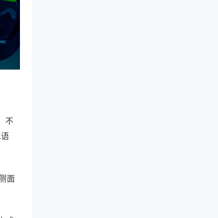
。不
戏语
个侧面