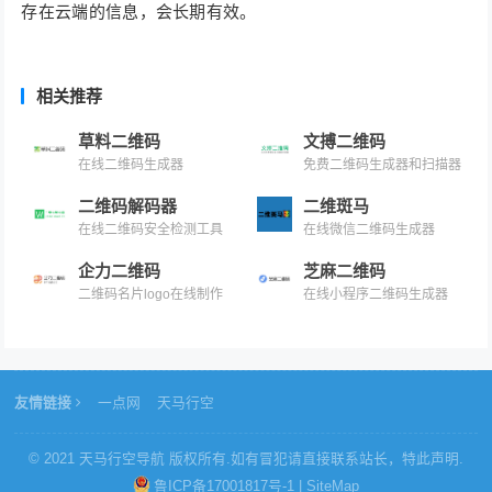
存在云端的信息，会长期有效。
相关推荐
草料二维码
文搏二维码
在线二维码生成器
免费二维码生成器和扫描器
二维码解码器
二维斑马
在线二维码安全检测工具
在线微信二维码生成器
企力二维码
芝麻二维码
二维码名片logo在线制作
在线小程序二维码生成器
友情链接
一点网
天马行空
© 2021
天马行空导航
版权所有.如有冒犯请直接联系站长，特此声明.
鲁ICP备17001817号-1
|
SiteMap