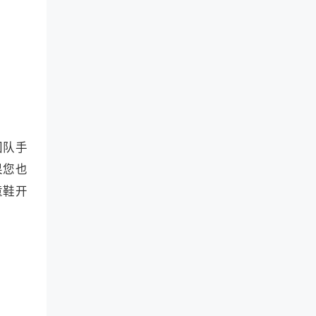
团队手
果您也
童鞋开