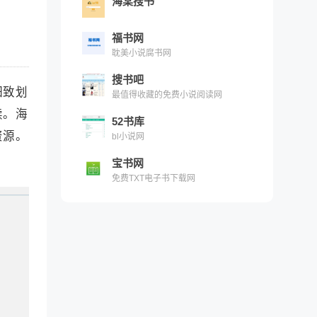
海棠搜书
福书网
耽美小说腐书网
搜书吧
细致划
最值得收藏的免费小说阅读网
读。海
52书库
资源。
bl小说网
宝书网
免费TXT电子书下载网