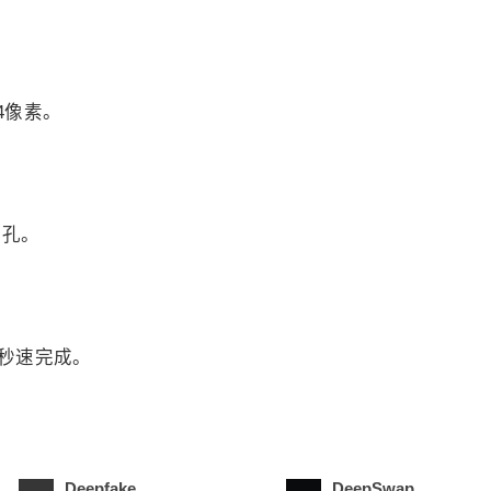
4像素。
面孔。
”秒速完成。
Deepfake
DeepSwap