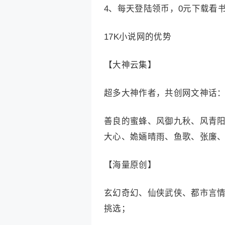
4、每天登陆领币，0元下载看
17K小说网的优势
【大神云集】
超多大神作者，共创网文神话
善良的蜜蜂、风御九秋、风青
大心、姽婳晴雨、鱼歌、张廉
【海量原创】
玄幻奇幻、仙侠武侠、都市言
挑选；