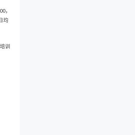
00，
日均
者培训