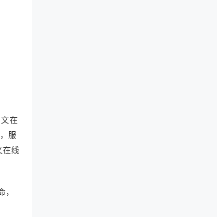
中文在
容，服
文在线
命，