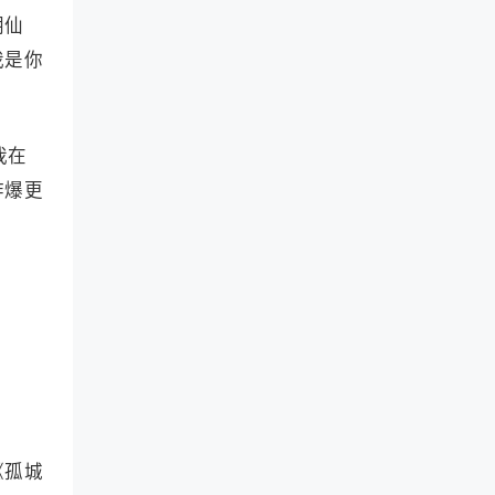
朝仙
我是你
我在
作爆更
《孤城