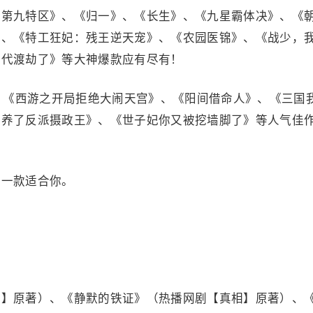
《第九特区》、《归一》、《长生》、《九星霸体决》、《
》、《特工狂妃：残王逆天宠》、《农园医锦》、《战少，
二代渡劫了》等大神爆款应有尽有！
》、《西游之开局拒绝大闹天宫》、《阳间借命人》、《三国
娇养了反派摄政王》、《世子妃你又被挖墙脚了》等人气佳
有一款适合你。
围】原著）、《静默的铁证》（热播网剧【真相】原著）、