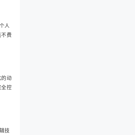
个人
毫不费
。
化的动
完全控
辑技