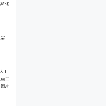
其转化
只需上
人工
绘画工
I图片